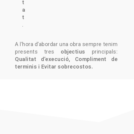
t
a
t
.
A l’hora d’abordar una obra sempre tenim
presents tres
objectius
principals:
Qualitat d’execució, Compliment de
terminis i Evitar sobrecostos.