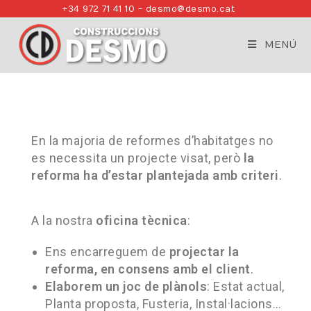
+34 972 71 41 10 - desmo@desmo.cat
MENÚ
En la majoria de reformes d’habitatges no
es necessita un projecte visat, però
la
reforma ha d’estar plantejada amb criteri
.
A la nostra
oficina tècnica
:
Ens encarreguem de
projectar la
reforma, en consens amb el client
.
Elaborem un joc de plànols
: Estat actual,
Planta proposta, Fusteria, Instal·lacions…