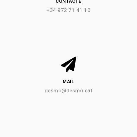
CONTACTE
+34 972 71 41 10
MAIL
desmo@desmo.cat​